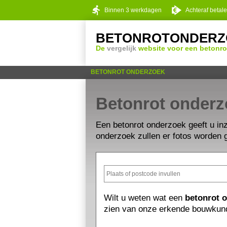
Binnen 3 werkdagen
Achteraf betal
BETONROTONDERZ
De
vergelijk
website voor een betonro
BETONROT ONDERZOEK
Betonrot onder
Een betonrot onderzoek geeft u inz
onderzoek zullen er fotos worden g
Wilt u weten wat een
betonrot 
zien van onze erkende bouwkun