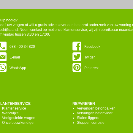
ulp nodig?
eeft uw vragen of wilt u gratis advies over een betonrot onderzoek van uw woning 
edrijfspand. Neem contact op met onze klantenservice, wij zijn bereikbaar maanda
/m vrijdag tussen 8:30 en 17:00.
088 - 00 34 820
Facebook
E-mail
Twitter
WhatsApp
Pinterest
KLANTENSERVICE
REPAREREN
Klantenservice
Vervangen betonbalken
Werkwijze
Vervangen betonvloer
Veelgestelde vragen
Stalen liggers
Onze bouwkundigen
Stoppen corrosie