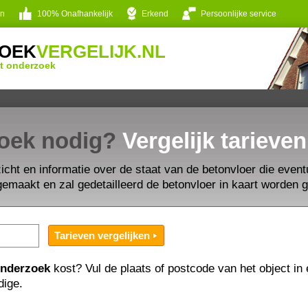
en
100% Onafhankelijk
Erkend
Persoonlijke service
OEK
VERGELIJK.NL
t onderzoek
zoek nodig?
Vergelijk tarieven
icht en informatie over de staat van de betonvloer die eventu
emaakt en zal gedetailleerd de betonvloer in kaart worden g
onderzoek
kost? Vul de plaats of postcode van het object in e
dige.