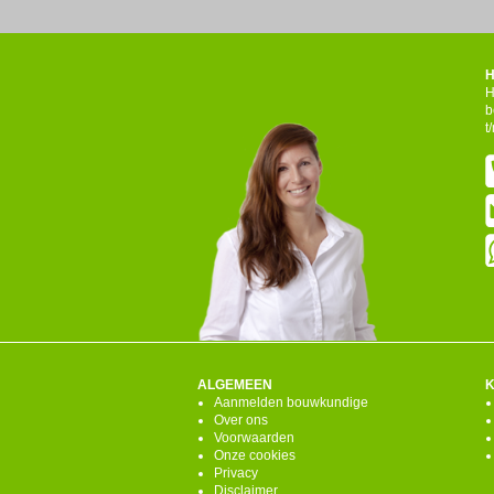
H
H
b
t
ALGEMEEN
Aanmelden bouwkundige
Over ons
Voorwaarden
Onze cookies
Privacy
Disclaimer